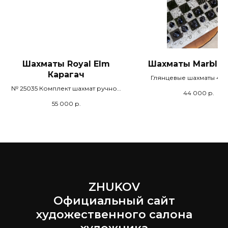
Шахматы Royal Elm
Шахматы Marble 
Карагач
Глянцевые шахматы 40х
ручной работы из эпок
№ 25035 Комплект шахмат ручной
44 000
р.
смолы и мрамора. Черные
работы 40х40х4,5 см. Эпоксидная
55 000
р.
Кристальная смола. № 
смола. Натуральное дерево
Карагач. Полировка глянец.
Покрытие лаком.
ZHUKOV
Официальный сайт
художественного салона