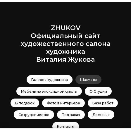
ZHUKOV
Официальный сайт
художественного салона
художника
Виталия Жукова
Галерея художника
Шахматы
Мебель из эпоксидной смолы
О Студии
В подарок
Фото в интерьере
База работ
Сотрудничество
Под заказ
Доставка
Контакты