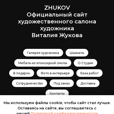
ZHUKOV
Официальный сайт
художественного салона
художника
Виталия Жукова
Галерея художника
Шахматы
Мебель из эпоксидной смолы
О Студии
В подарок
Фото в интерьере
База работ
Сотрудничество
Под заказ
Доставка
Контакты
Мы используем файлы cookie, чтобы сайт стал лучше.
Оставаясь на сайте, вы соглашаетесь с
© ZHUKOV 2024-2026
нашей
Политикой конфиденциальности