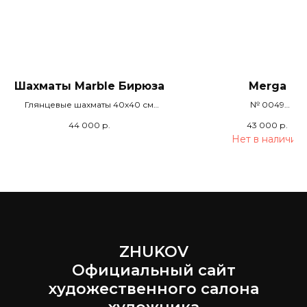
Шахматы Marble Бирюза
Merga
Глянцевые шахматы 40х40 см
№ 0049
ручной работы из эпоксидной
120х80
44 000
р.
43 000
р.
смолы и мраморного камня.
Нет в наличии
Ювелирная прозрачная
эпоксидная смола с белыми
клетками. № 25026
ZHUKOV
Официальный сайт
художественного салона