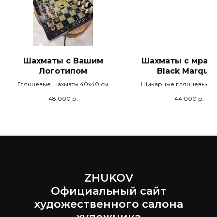
Шахматы с Вашим
Шахматы с мрам
Логотипом
Black Marquin
Глянцевые шахматы 40х40 см
Шикарные глянцевые ш
ручной работы из эпоксидной
40х40 см ручной рабо
48 000
р.
44 000
р.
смолы. Объемный логотип или
эпоксидной смолы
брендом Вашей компании.
итальянского мраморног
Комплект с подарочным
Светлые клетки № 25
коробом и фигурами для игры.
Мраморный песок. № 25028
ZHUKOV
Официальный сайт
художественного салона